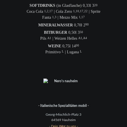
SOFTDRINKS
(in Glasflasche) 0,33l 3
20
Coca Cola
| Cola Zero
| Sprite
1,2,17
1,10,17,22
Fanta
| Mezzo Mix
1,3
1,17
MINERALWASSER
0,70l 2
90
BITBURGER
0,50l 3
50
Pils
| Weizen Helles
A1
A1,A4
WEINE
0,75l 14
00
Primitivo
| Lugana
L
L
- Italienische Spezialitäten mobil -
Georg-Mischlich-Platz 3
64569 Nauheim
- Dein Weg zu uns -