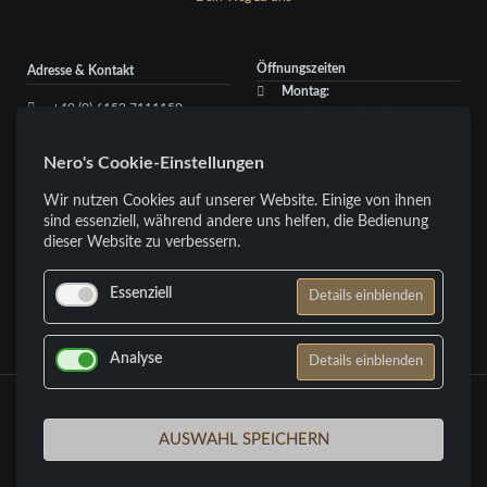
Öffnungszeiten
Adresse & Kontakt
Montag:
+49 (0) 6152 7111150
17:00 bis 23:00 Uhr
Dienstag:
Abholen:
Ruhetag
Nero's Cookie-Einstellungen
+49 (0) 6152 660607
Mittwoch - Samstag:
info@neros-nauheim.de
17:00 bis 23:00 Uhr
Wir nutzen Cookies auf unserer Website. Einige von ihnen
Sonntag:
sind essenziell, während andere uns helfen, die Bedienung
Kontaktformular
16:00 bis 22:00 Uhr
dieser Website zu verbessern.
Essenziell
Details einblenden
Galerie
Analyse
Details einblenden
Navigation
Home
Über uns
Speisen
Getränke
Bestellen
Catering
überspringen
Galerie
AUSWAHL SPEICHERN