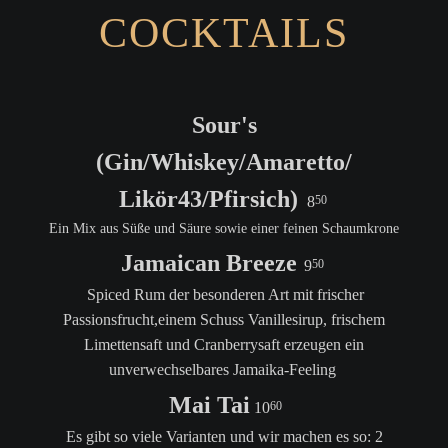
Twitter
LinkedIn
Instagram
Facebook
RSS-
COCKTAILS
Feed
Sour's
(Gin/Whiskey/Amaretto/
Likör43/Pfirsich)
8
50
Ein Mix aus Süße und Säure sowie einer feinen Schaumkrone
Jamaican Breeze
9
50
Spiced Rum der besonderen Art mit frischer
Passionsfrucht,einem Schuss Vanillesirup, frischem
Limettensaft und Cranberrysaft erzeugen ein
unverwechselbares Jamaika-Feeling
Mai Tai
10
60
Es gibt so viele Varianten und wir machen es so: 2