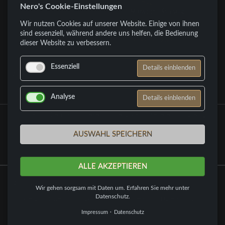
Ruhetag
Nero's Cookie-Einstellungen
+49 (0) 6152 660607
Mittwoch - Samstag:
info@neros-nauheim.de
17:00 bis 23:00 Uhr
Wir nutzen Cookies auf unserer Website. Einige von ihnen
Sonntag:
sind essenziell, während andere uns helfen, die Bedienung
Kontaktformular
16:00 bis 22:00 Uhr
dieser Website zu verbessern.
Essenziell
Details einblenden
Galerie
Analyse
Details einblenden
Navigation
Home
Über uns
Speisen
Getränke
Bestellen
Catering
überspringen
Galerie
AUSWAHL SPEICHERN
ALLE AKZEPTIEREN
© Copyright 2026 Nero's Nauheim
Wir gehen sorgsam mit Daten um. Erfahren Sie mehr unter
Datenschutz.
Navigation
Cookiebaroptionen
Kontakt
Suche
Impressum
Datenschutz
überspringen
Impressum
Datenschutz