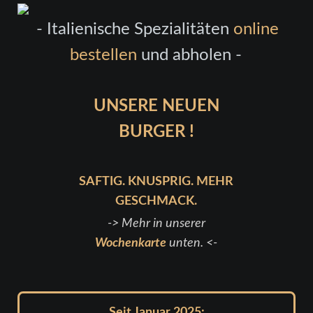
Twitter
LinkedIn
Instagram
Facebook
RSS-
Feed
- Italienische Spezialitäten
online
bestellen
und abholen -
UNSERE NEUEN
BURGER !
SAFTIG. KNUSPRIG. MEHR
GESCHMACK.
-> Mehr in unserer
Wochenkarte
unten. <-
Seit Januar 2025: