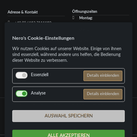
Öffnungszeiten
Adresse & Kontakt
Montag:
+49 (0) 6152 7111150
17:00 bis 23:00 Uhr
Dienstag:
Abholen:
Ruhetag
Nero's Cookie-Einstellungen
+49 (0) 6152 660607
Mittwoch - Samstag:
info@neros-nauheim.de
17:00 bis 23:00 Uhr
Wir nutzen Cookies auf unserer Website. Einige von ihnen
Sonntag:
sind essenziell, während andere uns helfen, die Bedienung
Kontaktformular
16:00 bis 22:00 Uhr
dieser Website zu verbessern.
Essenziell
Details einblenden
Galerie
Analyse
Details einblenden
Navigation
Home
Über uns
Speisen
Getränke
Bestellen
Catering
überspringen
Galerie
AUSWAHL SPEICHERN
ALLE AKZEPTIEREN