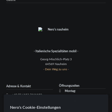
- Italienische Spezialitäten mobil -
Georg-Mischlich-Platz 3
64569 Nauheim
- Dein Weg zu uns -
Öffnungszeiten
Adresse & Kontakt
Montag:
+49 (0) 6152 7111150
17:00 bis 23:00 Uhr
Dienstag:
Abholen:
Ruhetag
Nero's Cookie-Einstellungen
+49 (0) 6152 660607
Mittwoch - Samstag: